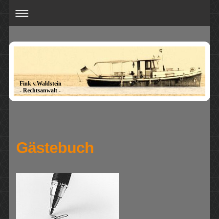
Fink v.Waldstein
- Rechtsanwalt -
Gästebuch